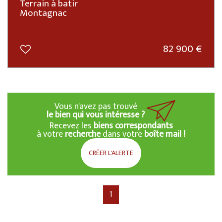
Terrain à batir
Montagnac
82 900
€
Vous n'avez pas trouvé
le bien qui vous intéresse ?
Recevez les
biens correspondants
à votre
recherche
dans votre
boîte mail !
CRÉER L'ALERTE
1