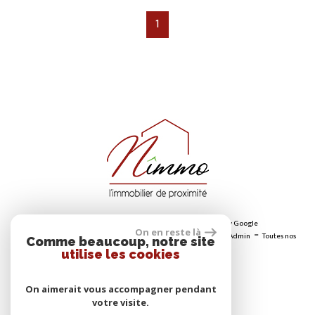
1
© 2026 | Tous droits réservés - Traduction powered by Google
On en reste là
-
-
-
-
-
Plan du site
Mentions légales
Nos honoraires
Liens
Admin
Toutes nos
Comme beaucoup, notre site
annonces
utilise les cookies
On aimerait vous accompagner pendant
ADHÉRENTS
votre visite.