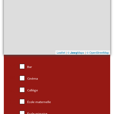
Leaflet
|
©
Maps
|
© OpenStreetMap
Jawg
Bar
Cinéma
Collège
École maternelle
École primaire