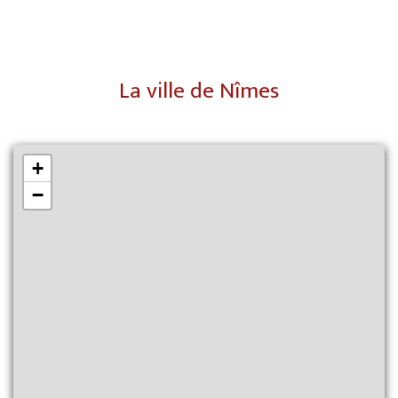
La ville de Nîmes
+
−