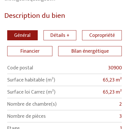
Description du bien
Général
Détails +
Copropriété
Financier
Bilan énergétique
Code postal
30900
Label
Value
Surface habitable (m²)
65,23 m²
Surface loi Carrez (m²)
65,23 m²
Nombre de chambre(s)
2
Nombre de pièces
3
Etage
1