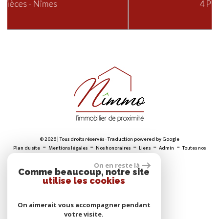
4 Pièces - Nîmes
© 2026 | Tous droits réservés - Traduction powered by Google
-
-
-
-
-
Plan du site
Mentions légales
Nos honoraires
Liens
Admin
Toutes nos
annonces
On en reste là
Comme beaucoup, notre site
utilise les cookies
ADHÉRENTS
On aimerait vous accompagner pendant
votre visite.