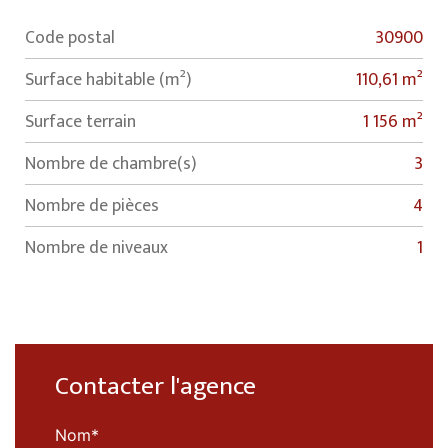
Code postal
30900
Label
Value
Surface habitable (m²)
110,61 m²
surface terrain
1 156 m²
Nombre de chambre(s)
3
Nombre de pièces
4
Nombre de niveaux
1
Contacter l'agence
Nom*