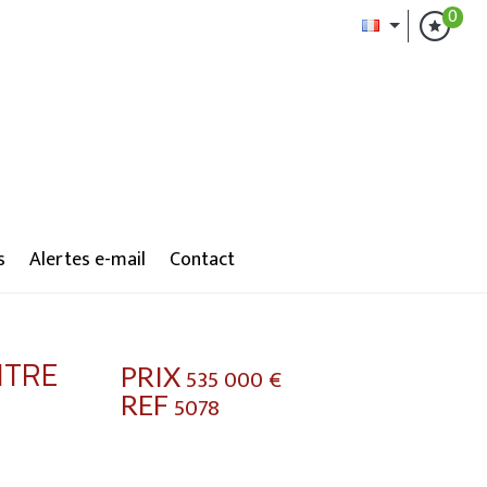
0
s
Alertes e-mail
Contact
ITRE
PRIX
535 000
€
REF
5078