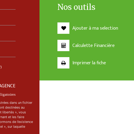
Nos outils
Ajouter à ma selection
Calculette Financière
Imprimer la fiche
*)
AGENCE
igatoires
strées dans un fichier
ont destinées au
 libertés », vous
ant et les faire
ormons de l’existence
l », sur laquelle