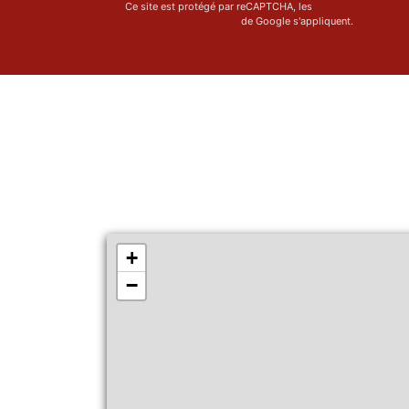
Ce site est protégé par reCAPTCHA, les
Politiques de Confi
Conditions d'utilisation
de Google s'appliquent.
+
−