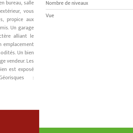
n bureau, salle
Nombre de niveaux
xtérieur, vous
Vue
is, propice aux
mis. Un garage
tère alliant le
un emplacement
odités. Un bien
rge vendeur. Les
bien est exposé
éorisques :