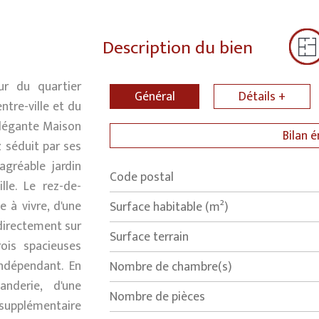
Description du bien
r du quartier
Général
Détails +
ntre-ville et du
élégante Maison
Bilan 
 séduit par ses
gréable jardin
Code postal
Label
Value
lle. Le rez-de-
 à vivre, d'une
Surface habitable (m²)
 directement sur
surface terrain
rois spacieuses
ndépendant. En
Nombre de chambre(s)
nderie, d'une
Nombre de pièces
supplémentaire