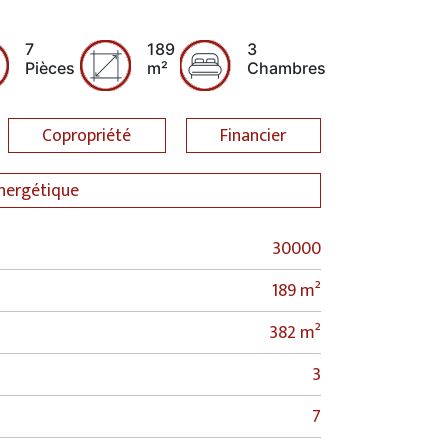
7
189
3
Pièces
m²
Chambres
Copropriété
Financier
énergétique
30000
189 m²
382 m²
3
7