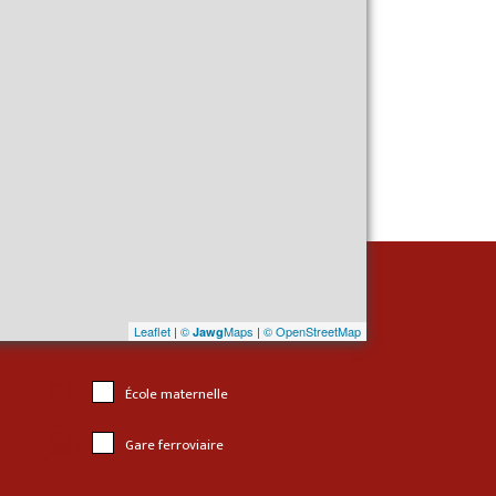
Leaflet
|
©
Maps
|
© OpenStreetMap
Jawg
École maternelle
Gare ferroviaire