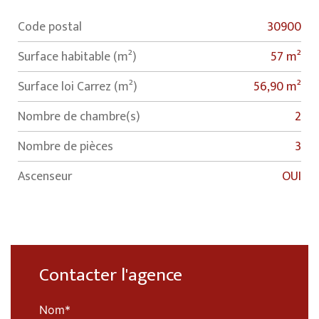
Code postal
30900
Label
Value
Surface habitable (m²)
57 m²
Surface loi Carrez (m²)
56,90 m²
Nombre de chambre(s)
2
Nombre de pièces
3
Ascenseur
OUI
Contacter l'agence
Nom*