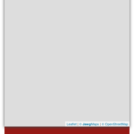
Leaflet
|
©
Maps
|
© OpenStreetMap
Jawg