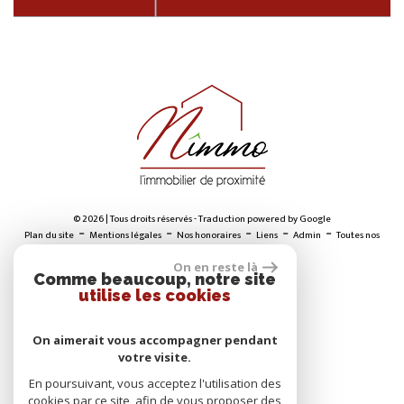
© 2026 | Tous droits réservés - Traduction powered by Google
-
-
-
-
-
Plan du site
Mentions légales
Nos honoraires
Liens
Admin
Toutes nos
annonces
On en reste là
Comme beaucoup, notre site
utilise les cookies
ADHÉRENTS
On aimerait vous accompagner pendant
votre visite.
En poursuivant, vous acceptez l'utilisation des
cookies par ce site, afin de vous proposer des