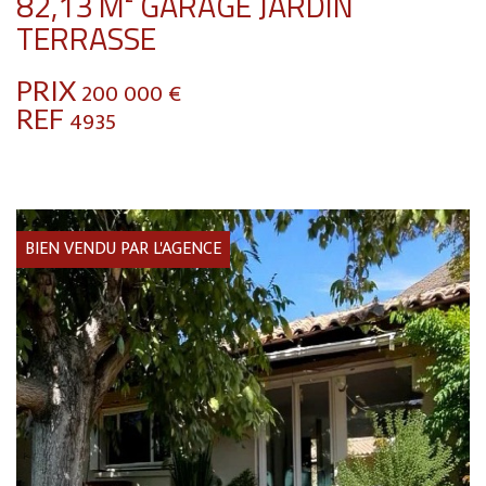
82,13 M² GARAGE JARDIN
TERRASSE
PRIX
200 000
€
REF
4935
BIEN VENDU PAR L'AGENCE