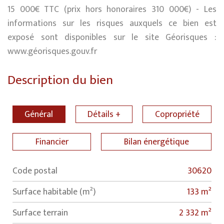
15 000€ TTC (prix hors honoraires 310 000€) - Les
informations sur les risques auxquels ce bien est
exposé sont disponibles sur le site Géorisques :
www.géorisques.gouv.fr
Description du bien
Général
Détails +
Copropriété
Financier
Bilan énergétique
Code postal
30620
Label
Value
Surface habitable (m²)
133 m²
surface terrain
2 332 m²