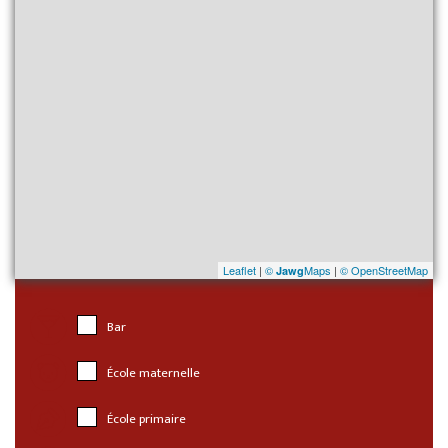
Leaflet
|
©
Maps
|
© OpenStreetMap
Jawg
Bar
École maternelle
École primaire