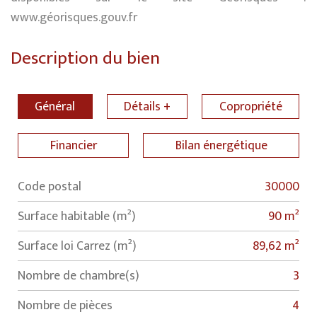
www.géorisques.gouv.fr
Description du bien
Général
Détails +
Copropriété
Financier
Bilan énergétique
Code postal
30000
Label
Value
Surface habitable (m²)
90 m²
Surface loi Carrez (m²)
89,62 m²
Nombre de chambre(s)
3
Nombre de pièces
4