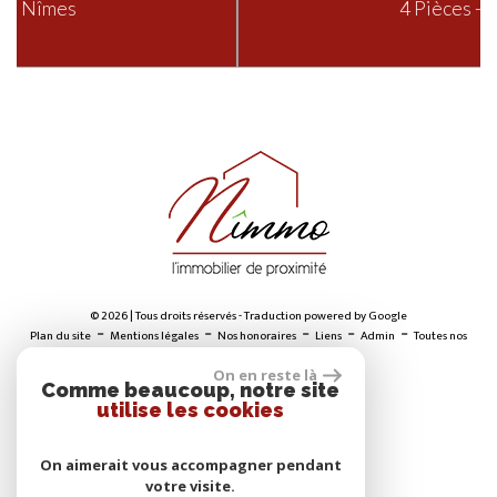
4 Pièces - Nîmes
© 2026 | Tous droits réservés - Traduction powered by Google
-
-
-
-
-
Plan du site
Mentions légales
Nos honoraires
Liens
Admin
Toutes nos
annonces
On en reste là
Comme beaucoup, notre site
utilise les cookies
ADHÉRENTS
On aimerait vous accompagner pendant
votre visite.