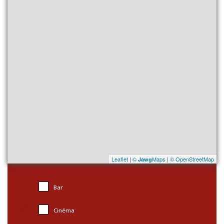
Leaflet
|
©
Maps
|
© OpenStreetMap
Jawg
Bar
Cinéma