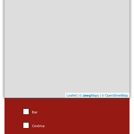
Leaflet
|
©
Maps
|
© OpenStreetMap
Jawg
Bar
Cinéma