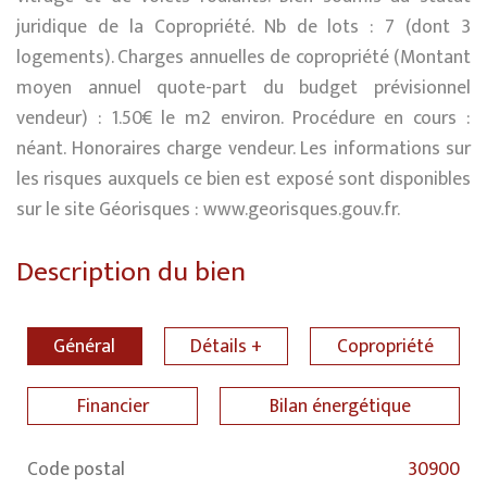
juridique de la Copropriété. Nb de lots : 7 (dont 3
logements). Charges annuelles de copropriété (Montant
moyen annuel quote-part du budget prévisionnel
vendeur) : 1.50€ le m2 environ. Procédure en cours :
néant. Honoraires charge vendeur. Les informations sur
les risques auxquels ce bien est exposé sont disponibles
sur le site Géorisques : www.georisques.gouv.fr.
Description du bien
Général
Détails +
Copropriété
Financier
Bilan énergétique
Code postal
30900
Label
Value