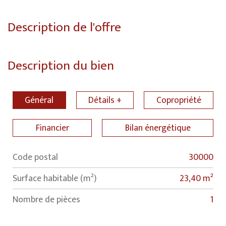
Description de l'offre
Description du bien
Général
Détails +
Copropriété
Financier
Bilan énergétique
Code postal
30000
Label
Value
Surface habitable (m²)
23,40 m²
Nombre de pièces
1