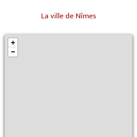
La ville de Nîmes
+
−