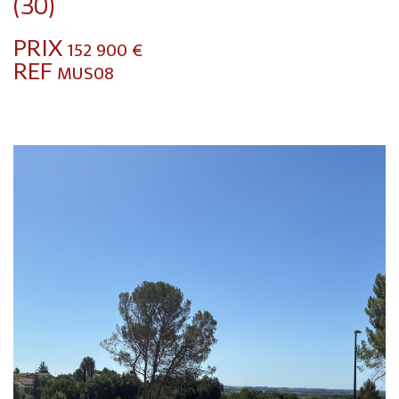
(30)
PRIX
152 900
€
REF
MUS08