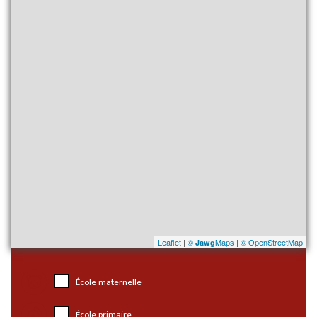
Leaflet
|
©
Maps
|
© OpenStreetMap
Jawg
École maternelle
École primaire