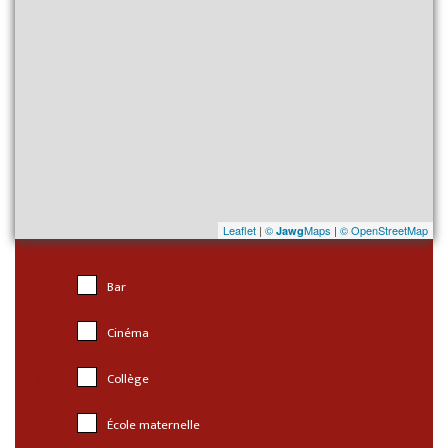
Leaflet
|
©
Maps
|
© OpenStreetMap
Jawg
Bar
Cinéma
Collège
École maternelle