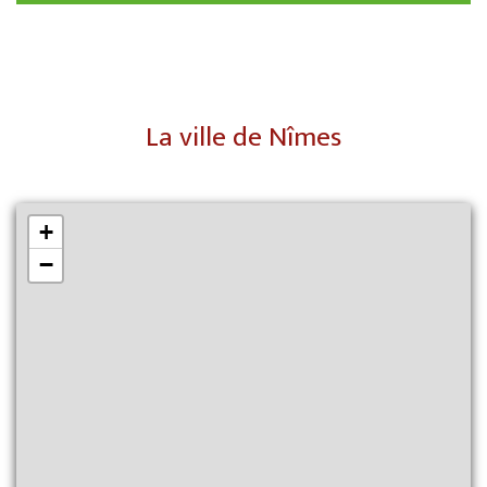
La ville de Nîmes
+
−