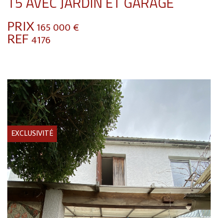
T5 AVEC JARDIN ET GARAGE
PRIX
165 000
€
REF
4176
EXCLUSIVITÉ